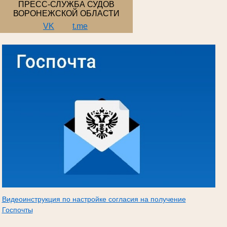
ПРЕСС-СЛУЖБА СУДОВ
ВОРОНЕЖСКОЙ ОБЛАСТИ
VK
t.me
Видеоинструкция по настройке согласия на получение
Госпочты