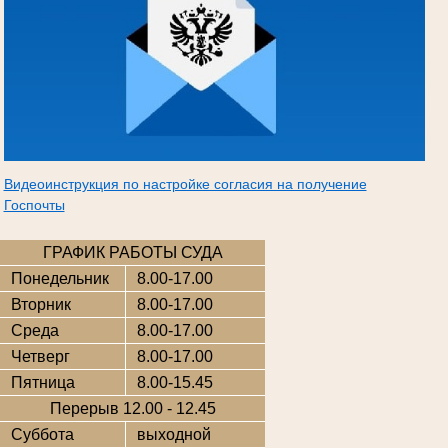
Видеоинструкция по настройке согласия на получение
Госпочты
ГРАФИК РАБОТЫ СУДА
Понедельник
8.00-17.00
Вторник
8.00-17.00
Среда
8.00-17.00
Четверг
8.00-17.00
Пятница
8.00-15.45
Перерыв 12.00 - 12.45
Суббота
выходной