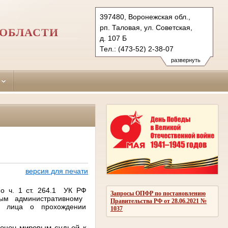
397480, Воронежская обл.,
рп. Таловая, ул. Советская,
 ОБЛАСТИ
д. 107 Б
Тел.: (473-52) 2-38-07
talovsky.vrn@sudrf.ru
развернуть
показать на карте
версия для печати
по
ч. 1 ст. 264.1
УК РФ
Запросы ОПФР по постановлению
ым административному
Правительства РФ от 28.06.2021 №
го лица о прохождении
1037
лечен
мировым судьей
к