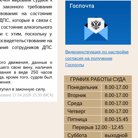
законного требования
твования на состояние
ДПС, которые в связи с
 состояние алкогольного
зи с этим, поскольку у
освидетельствование на
ания сотрудников ДПС
Видеоинструкция по настройке
согласия на получение
ого движения
, данные о
Госпочты
шего свою вину, наличия
азания в виде
250 часов
а, кроме того, судом был
ГРАФИК РАБОТЫ СУДА
ления
.
Понедельник
8.00-17.00
упил в законную силу.
Вторник
8.00-17.00
ковано 17.04.2026 15:30 (МСК)
Среда
8.00-17.00
Четверг
8.00-17.00
Пятница
8.00-15.45
Перерыв 12.00 - 12.45
Суббота
выходной