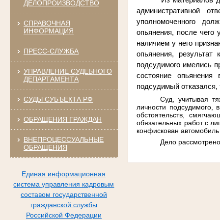
ДЕЛОПРОИЗВОДСТВО
административной от
уполномоченного долж
СПРАВОЧНАЯ
ИНФОРМАЦИЯ
опьянения, после чего
наличием у него призна
ПРЕСС-СЛУЖБА
опьянения, результат 
подсудимого имелись п
УПРАВЛЕНИЕ СУДЕБНОГО
состояние опьянения
ДЕПАРТАМЕНТА
подсудимый отказался,
Суд, учитывая т
СУДЫ СУБЪЕКТА РФ
личности подсудимого, 
обстоятельств, смягча
ОБРАЩЕНИЯ ГРАЖДАН
обязательных работ с ли
конфискован автомобиль
ВНЕПРОЦЕССУАЛЬНЫЕ
Дело рассмотрено 
ОБРАЩЕНИЯ
Единая информационная
система управления кадровым
составом государственной
гражданской службы
Российской Федерации