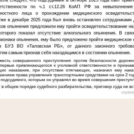
ветственности по ч.1 ст.12.26 КоАП РФ за
невыполнение 
ностного лица о прохождении медицинского освидетельс
 уже в декабре 2025 года был вновь остановлен сотрудниками 
ков опьянения предложили ему пройти освидетельствование на
которого показал отсутствие алкогольного опьянения. В свя
ризнаки опьянения, ему было предложено пройти медицинское 
 в БУЗ ВО «Таловская РБ», от данного законного требов
тем самым признав себя находящимся в состоянии опьянения
.
яжесть совершенного преступления
против безопасности дорожн
впервые привлекающегося к уголовной ответственности и признав
ющих наказание, при отсутствии отягчающих, назначил ему нак
шением права управления транспортными средствами на срок 2 год
 подсудимого, которым он управлял во время совершения преступ
в общем порядке судебного разбирательства, приговор суда не вст
опубли