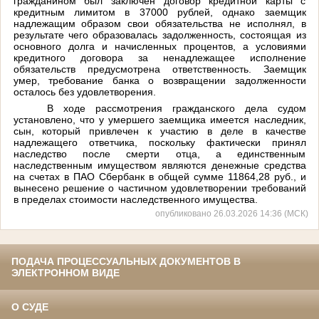
гражданином был заключен договор кредитной карты с
кредитным лимитом в 37000 рублей, однако заемщик
надлежащим образом свои обязательства не исполнял, в
результате чего образовалась задолженность, состоящая из
основного долга и начисленных процентов, а условиями
кредитного договора за ненадлежащее исполнение
обязательств предусмотрена ответственность. Заемщик
умер, требование банка о возвращении задолженности
осталось без удовлетворения.
В ходе рассмотрения гражданского дела судом
установлено, что у умершего заемщика имеется наследник,
сын, который привлечен к участию в деле в качестве
надлежащего ответчика, поскольку фактически принял
наследство после смерти отца, а единственным
наследственным имуществом являются денежные средства
на счетах в ПАО Сбербанк в общей сумме 11864,28 руб., и
вынесено решение о частичном удовлетворении
требований
в пределах стоимости наследственного имущества.
опубликовано 26.03.2026 14:36 (МСК)
ПОДАЧА ПРОЦЕССУАЛЬНЫХ ДОКУМЕНТОВ В
ЭЛЕКТРОННОМ ВИДЕ
О СУДЕ