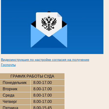
Видеоинструкция по настройке согласия на получение
Госпочты
ГРАФИК РАБОТЫ СУДА
Понедельник
8.00-17.00
Вторник
8.00-17.00
Среда
8.00-17.00
Четверг
8.00-17.00
Пятница
8.00-15.45